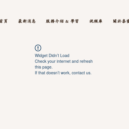
首頁
最新消息
服務介紹 & 學習
視頻庫
關於泰
Widget Didn’t Load
Check your internet and refresh
this page.
If that doesn’t work, contact us.