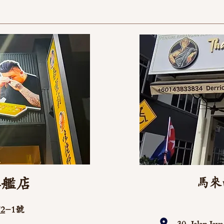
旗艦店
馬來
2
-1號