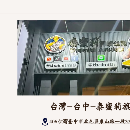
台灣-台中-泰蜜莉
406台湾臺中市
北屯區東山路一段37