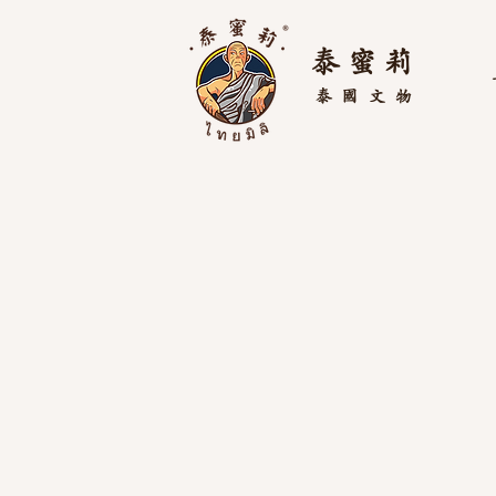
泰 蜜 莉
泰國
文物