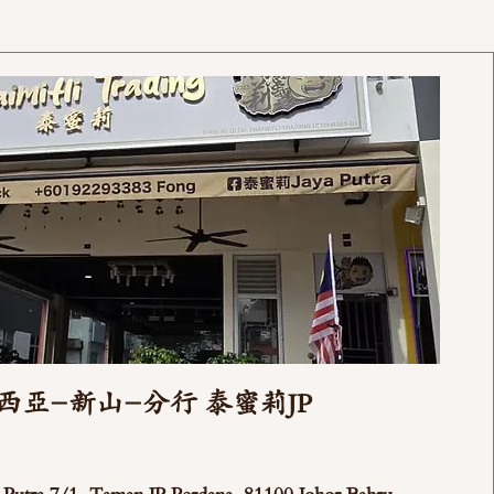
西亞-新山-分行 泰蜜莉JP