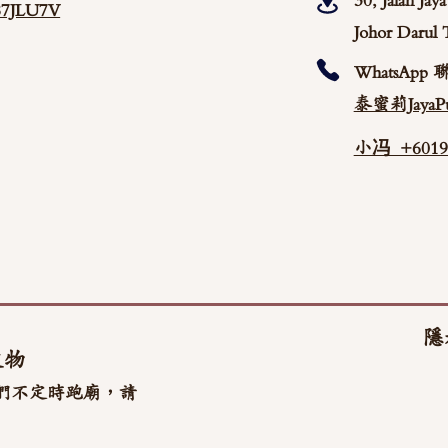
30, Jalan Ja
/87JLU7V
Johor Darul 
WhatsApp 
泰蜜莉JayaPu
小冯 +60192
隱
文物
們不定時跑廟，請