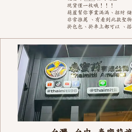
現貨僅一枚哦！！！
葫蘆幫你事業滿滿、招財 
非常推薦 、有看到此款聖物不
掛包包、掛車上都可以 、