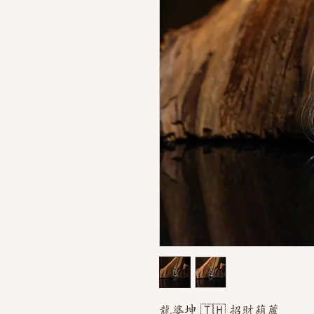
龍婆坤 🇹🇭 招財葫蘆