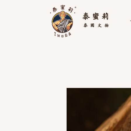
泰 蜜 莉
泰國
文物