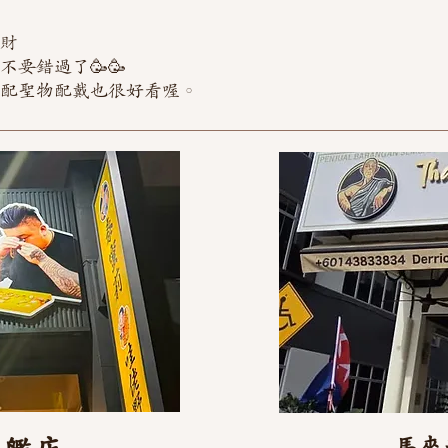
儲財
要錯過了🥳🥳
搭配聖物配戴也很好看喔。