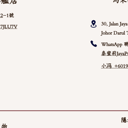
旗艦店
馬來
2
-1號
30, Jalan Ja
/87JLU7V
Johor Darul 
WhatsApp 
泰蜜莉JayaPu
小冯 +60192
隱
文物