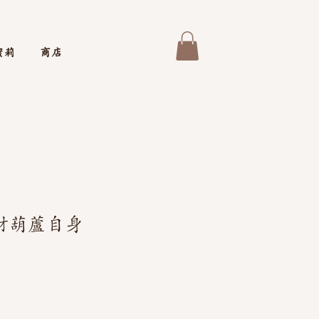
蜜莉
商店
財葫蘆自身