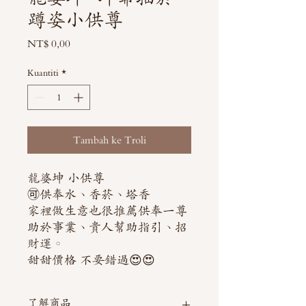
蹲姿小供尊
Harga
NT$ 0,00
Kuantiti
*
Tambah ke Troli
龍婆坤 小供尊
🉑️供奉水、香菸、塔香
家裡做生意也很推薦供奉一尊
助於事業、貴人幫助指引、招
財運。
甜甜價格 不要錯過😍😍
了解商品