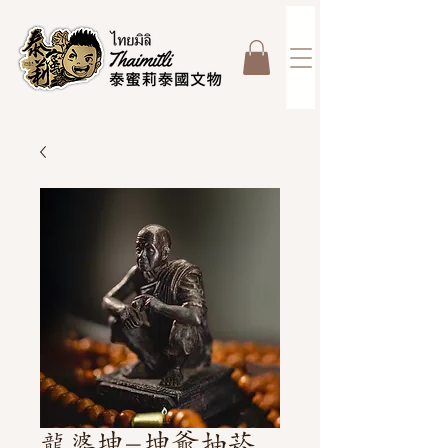
龍婆坤-坤爺抽菸