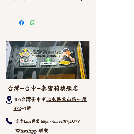
如需直接截圖私訊官方line @thaimitli
台灣-台中-泰蜜莉旗艦店
406台湾臺中市
北屯區東山路一段
372
-1號
官方Line聯繫
https://lin.ee/87JLU7V
WhatsApp 聯繫