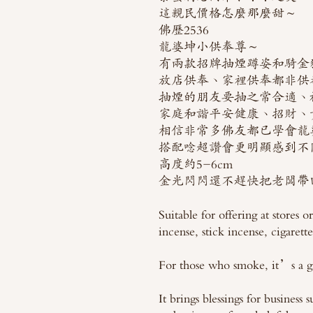
這親民價格怎麼那麼甜～
佛歷2536
龍婆坤小供奉尊～
有兩款招牌抽煙蹲姿和騎金
放店供奉、家裡供奉都非供
抽煙的朋友要抽之常合適、
家庭和諧平安健康、招財、
相信非常多佛友都已學會龍
搭配唸超讚會更明顯感到不
高度約5-6cm
金光閃閃還不趕快把老闆帶
Suitable for offering at stores 
incense, stick incense, cigarette
For those who smoke, it’s a gre
It brings blessings for business