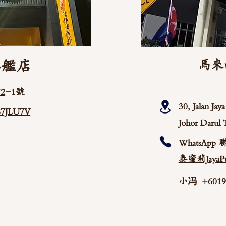
旗艦店
馬來
2
-1號
30, Jalan Ja
/87JLU7V
Johor Darul 
WhatsApp 
泰蜜莉JayaPu
小冯 +60192