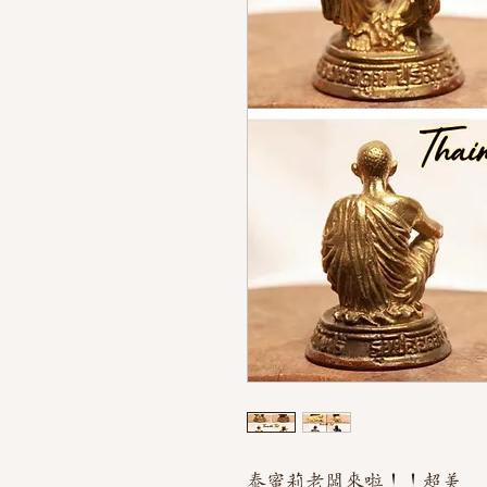
泰蜜莉老闆來啦！！超美