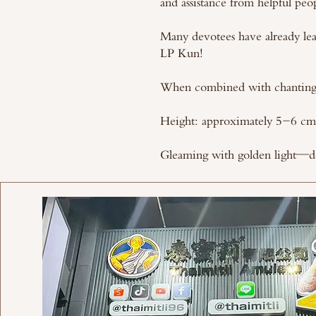
and assistance from helpful peo
Many devotees have already lea
LP Kun!
When combined with chanting, 
Height: approximately 5-6 cm
Gleaming with golden light—d