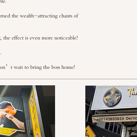
ple.
rned the wealth-attracting chants of
the effect is even more noticeable!
.
on’t wait to bring the boss home!