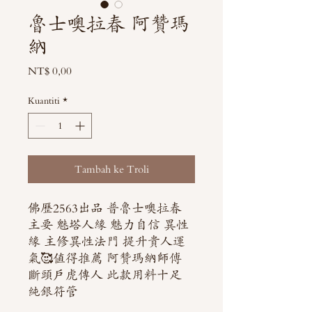
魯士噢拉春 阿贊瑪
納
Harga
NT$ 0,00
Kuantiti
*
Tambah ke Troli
佛歷2563出品 普魯士噢拉春
主要 魅塔人緣 魅力自信 異性
緣 主修異性法門 提升貴人運
氣🥰值得推薦 阿贊瑪納師傅
斷頭戶虎傳人 此款用料十足
純銀符管