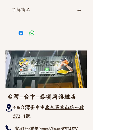
了解商品
如需直接截圖私訊官方line @thaimitli
台灣-台中-泰蜜莉旗艦店
406台湾臺中市
北屯區東山路一段
372
-1號
官方Line聯繫
https://lin.ee/87JLU7V