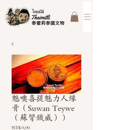
魅噢喜提魅力人緣
膏（Suwan Teywe
（蘇彎鐵威））
Harga
NT$ 0,00