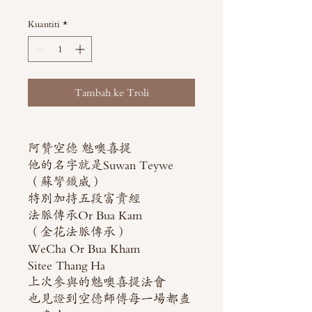
Kuantiti
*
Tambah ke Troli
阿贊空德 魅噢喜提
他的名字就是Suwan Teywe
（蘇彎鐵威）
特別加持五段富貴經
法脈傳承Or Bua Kam
（金花法脈傳承）
WeCha Or Bua Kham
Sitee Thang Ha
上次參與的魅噢喜提法會
也見證到空德師傅每一場都盡