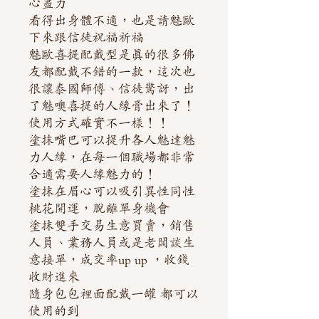
心盡力
看得出身體不適，也是請魅歐
下來跟信徒祝福祈福
魅歐喜提配戴型是真的很多佛
友都配戴不錯的一款，這次也
很讓泰國師傅、信徒驚訝，出
了魅噢喜提的人緣膏出來了！
使用方式確實不一樣！！
塗抹嘴巴可以提升各人魅達魅
力人緣，在每一個職場都非常
合適需要人緣魅力的！
塗抹在眉心可以吸引異性同性
桃花開運，脫離單身機會
塗抹雙手交易生意買賣，銷售
人員、業務人員或是老闆談生
意接單，成交率up up ，收錢
收財進來
隨身包包裡面配戴一罐 都可以
使用的到