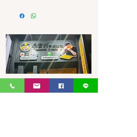
如需直接截圖私訊官方line @thaimitli
台灣-台中-泰蜜莉旗艦店
406台湾臺中市
北屯區東山路一段
372
-1號
官方Line聯繫
https://lin.ee/87JLU7V
WhatsApp 聯繫
+886900383383
Nick