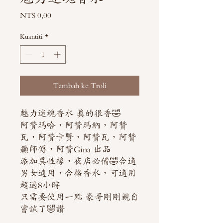
Harga
NT$ 0,00
Kuantiti
*
Tambah ke Troli
魅力迷魂香水 真的很香🤣
阿贊瑪哈，阿贊瑪納，阿贊
瓦，阿贊卡賢，阿贊瓦，阿贊
癲師傅，阿贊Gina 出品
添加異性緣，夜店必備🤣合適
男女適用，合格香水，可適用
超過8小時
只需要使用一點 豪哥剛剛親自
嘗試了🤣讚