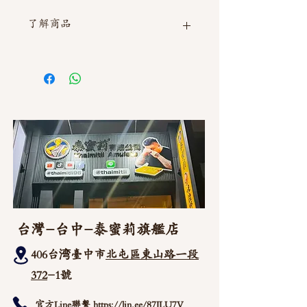
了解商品
如需直接截圖私訊官方line @thaimitli
台灣-台中-泰蜜莉旗艦店
406台湾臺中市
北屯區東山路一段
372
-1號
官方Line聯繫
https://lin.ee/87JLU7V