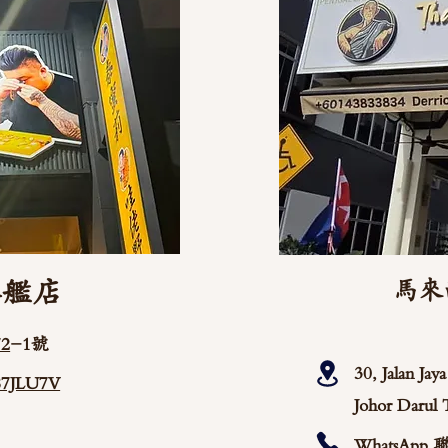
旗艦店
馬來
2
-1號
30, Jalan Ja
/87JLU7V
Johor Darul 
WhatsApp 