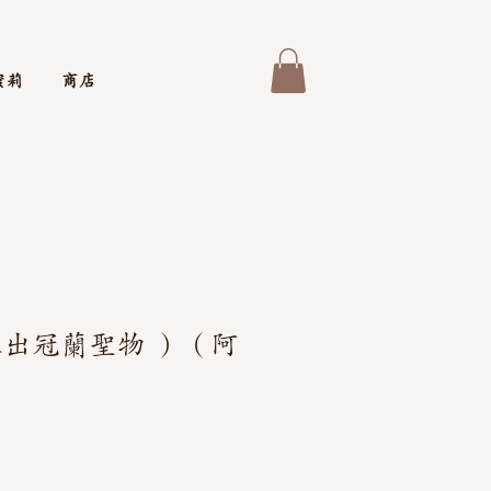
蜜莉
商店
推出冠蘭聖物 ）（阿