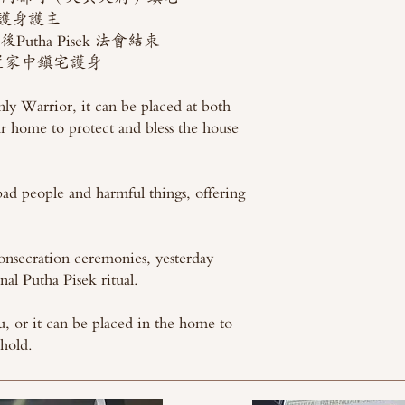
護身護主
tha Pisek 法會結束
置家中鎮宅護身
y Warrior, it can be placed at both
ur home to protect and bless the house
ad people and harmful things, offering
onsecration ceremonies, yesterday
nal Putha Pisek ritual.
u, or it can be placed in the home to
ehold.