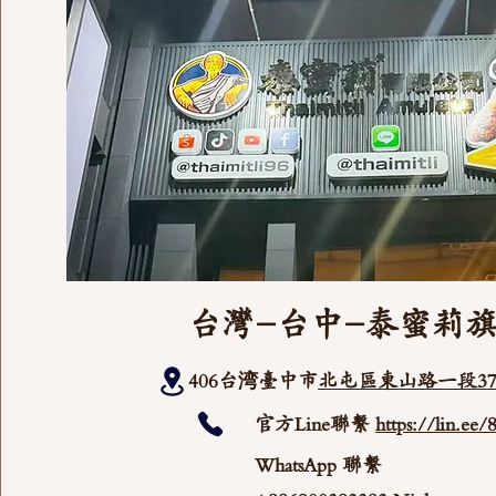
台灣-台中-泰蜜莉
406台湾臺中市
北屯區東山路一段37
官方Line聯繫
https://lin.ee
WhatsApp 聯繫