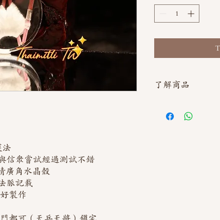
T
了解商品
如需直接截圖私訊官方line
護法
與信眾嘗試經過測試不錯
清廣角水晶殼
法脈記載
不好製作
後門都可（天兵天將）鎮宅