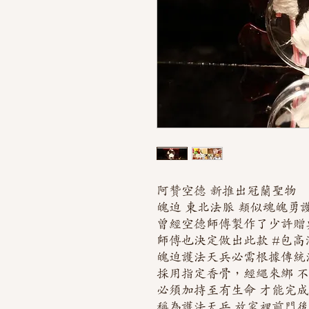
阿贊空德 新推出冠蘭聖物
魄迫 東北法脈 類似魂魄勇
曾經空德師傅製作了少許贈
師傅也決定做出此款 #包高
魄迫護法天兵必需根據傳統
採用指定香骨，經繩來綁 
必須加持至有生命 才能完成
稱為護法天兵 放家裡前門