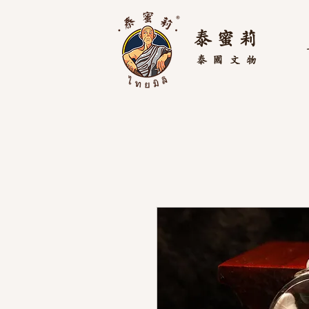
泰 蜜 莉
泰國
文物