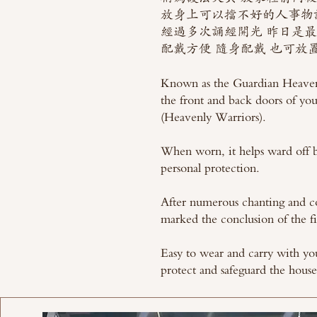
放身上可以擋不好的人事物
經過多次誦經開光 昨日是最後Pu
配戴方便 隨身配戴 也可放
Known as the Guardian Heavenl
the front and back doors of yo
(Heavenly Warriors).
When worn, it helps ward off b
personal protection.
After numerous chanting and c
marked the conclusion of the fi
Easy to wear and carry with yo
protect and safeguard the hous