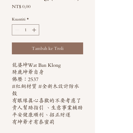
Harga
NT$ 0,00
Kuantiti
*
Tambah ke Troli
龍婆坤Wat Ban Klong
騎鹿坤爺自身
佛歷：2537
#紅銅材質 #全新木設計防水
殼
有眼緣真心喜歡的不要考慮了
貴人幫助指引 、生意事業輔助
平安健康順利、招正財運
有坤爺才有泰蜜莉