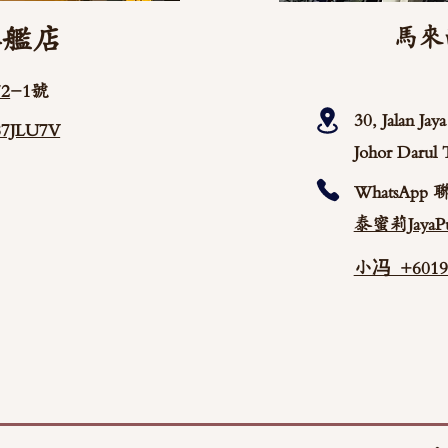
旗艦店
馬來
2
-1號
30, Jalan Ja
/87JLU7V
Johor Darul 
WhatsApp 
泰蜜莉JayaPu
小冯 +60192