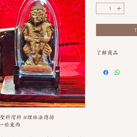
T
了解商品
如需直接截圖私訊官方line
的聖料灣料 #埋林法待排
一些東西