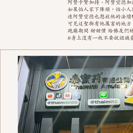
阿贊卡賢加持、阿贊空德加
如果怕人家下降頭，怕小人
連阿贊空德也想放他的法壇😳
可見這聖物有他厲害的地方
跑廟期間 甜甜價 給佛友們
#身上沒有一枚不要說認識豪