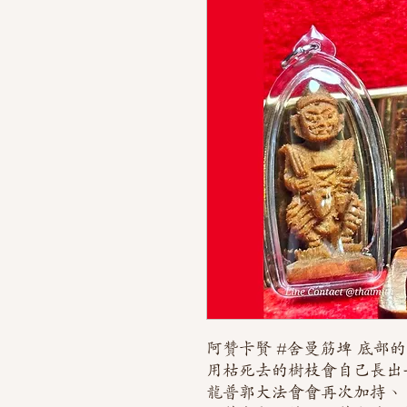
阿贊卡賢 #舍曼筋埤 底部
用枯死去的樹枝會自己長出
龍普郭大法會會再次加持、