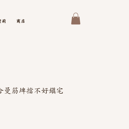
蜜莉
商店
舍曼筋埤擋不好鎮宅
）