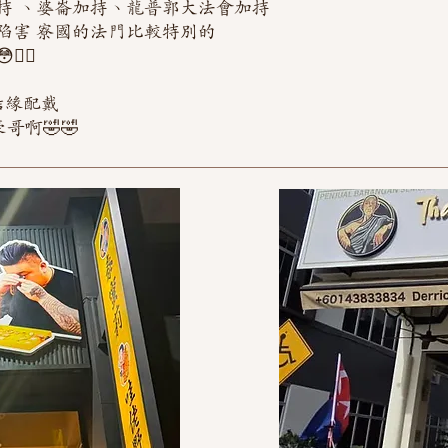
持 、婆崙加持、龍普郭大法會加持
陷害 寮國的法門比較特別的
🏻
結緣配戴
哥啊🤣🤣