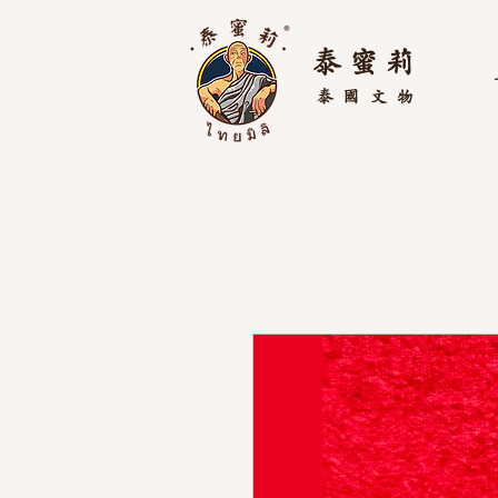
泰 蜜 莉
泰國
文物