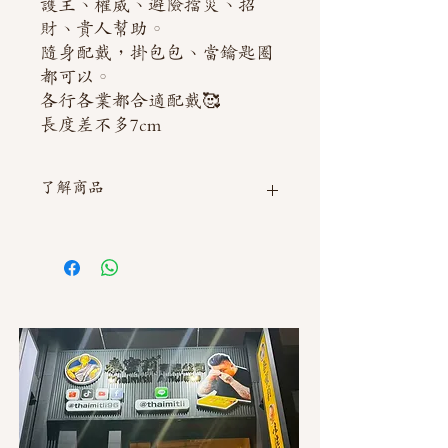
護主、權威、避險擋災、招
財、貴人幫助。
隨身配戴，掛包包、當鑰匙圈
都可以。
各行各業都合適配戴🥰
長度差不多7cm
了解商品
如需直接截圖私訊官方line @thaimitli