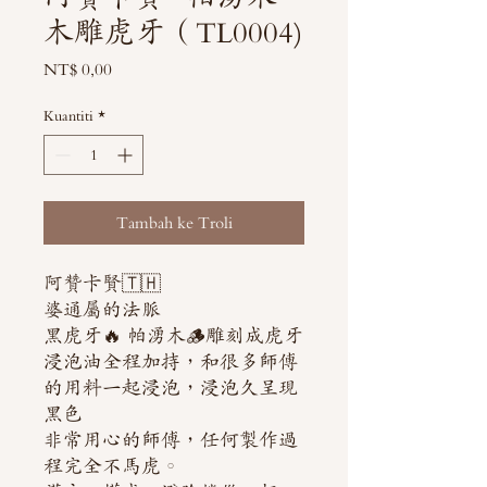
木雕虎牙（TL0004)
Harga
NT$ 0,00
Kuantiti
*
Tambah ke Troli
阿贊卡賢🇹🇭
婆通屬的法脈
黑虎牙🔥 帕湧木🪵雕刻成虎牙
浸泡油全程加持，和很多師傅
的用料一起浸泡，浸泡久呈現
黑色
非常用心的師傅，任何製作過
程完全不馬虎。