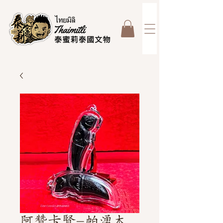
阿贊卡賢-帕湧木