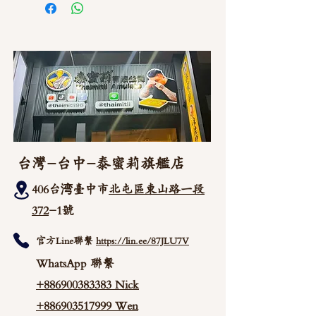
台灣-台中-泰蜜莉旗艦店
406台湾臺中市
北屯區東山路一段
372
-1號
官方Line聯繫
https://lin.ee/87JLU7V
WhatsApp 聯繫
+886900383383
Nick
+886903517999 Wen