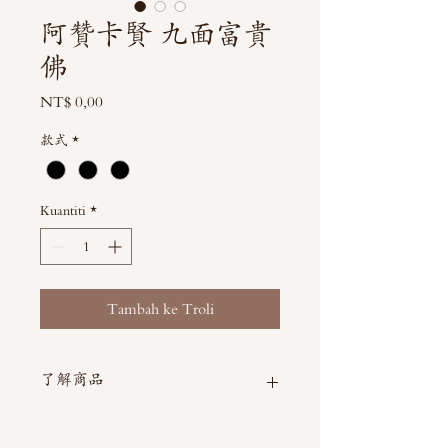
阿贊卡賢 九面富貴
佛
Harga
NT$ 0,00
款式
*
Kuantiti
*
Tambah ke Troli
了解商品
如需直接截圖私訊官方line @thaimitli