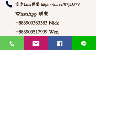
官方Line聯繫
https://lin.ee/87JLU7V
WhatsApp 聯繫
+886900383383
Nick
+886903517999 Wen
thaimitli5039@icloud.com