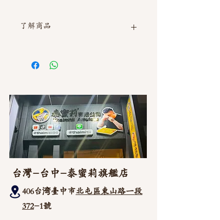
了解商品
如需直接截圖私訊官方line @thaimitli
台灣-台中-泰蜜莉旗艦店
406台湾臺中市
北屯區東山路一段
372
-1號