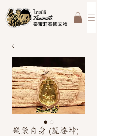
錢袋自身 (龍婆坤)