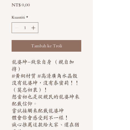
Harga
NT$ 0,00
Kuantiti
*
Tambah ke Troli
龍婆坤-錢袋自身 （親自加
持）
#黃銅材質 #高清廣角水晶殼
沒有龍婆坤，沒有泰蜜莉！！
（莫忘初衷）！
想當初也是從親民的龍婆坤來
配戴信仰。
嘗試接觸來配戴龍婆坤
體會你會感受到不一樣！
誠心推薦這款給大家、還在猶