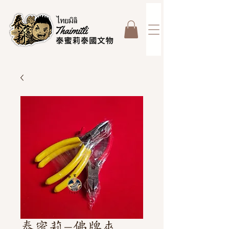
泰蜜莉-佛牌夾