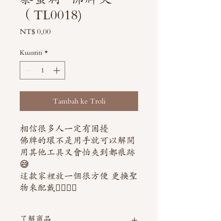
（TL0018)
Harga
NT$ 0,00
Kuantiti
*
Tambah ke Troli
相信很多人一定有困擾
佛牌的環不是用手就可以解開
用其他工具又會怕夾到都痕跡
😅
這款家裡放一個很方便 更換聖
物來配戴👍🏻👍🏻
了解商品