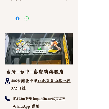
如需直接截圖私訊官方line @thaimitli
台灣-台中-泰蜜莉旗艦店
406台湾臺中市
北屯區東山路一段
372
-1號
官方Line聯繫
https://lin.ee/87JLU7V
WhatsApp 聯繫