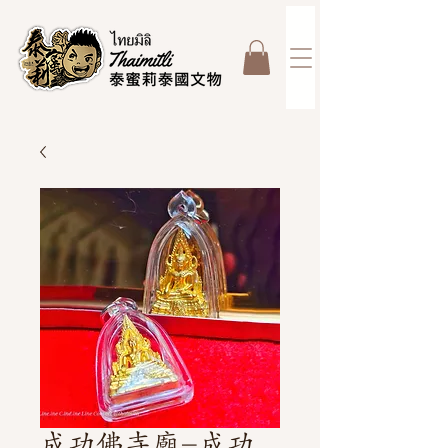
成功佛寺廟-成功