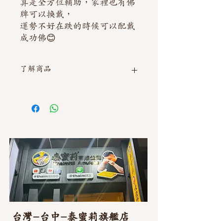
算是全方位輔助，家裡也有佛
牌可以換戴，
運勢不好在跌的時候可以配戴
成功佛😊
了解商品
如需直接截圖私訊官方line @thaimitli
台灣-台中-泰蜜莉旗艦店