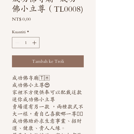
佛小立尊（TL0008)
Harga
NT$ 0,00
Kuantiti
*
Tambah ke Troli
成功佛寺廟🇹🇭
成功佛小立尊😍
家裡不方便供奉可以配戴這款
迷你成功佛小立尊
賣場還有另一款 ，兩種款式不
大一樣，看自己喜歡哪一尊👍🏻
成功佛助於求生意事業、招財
運、健康、貴人人緣。