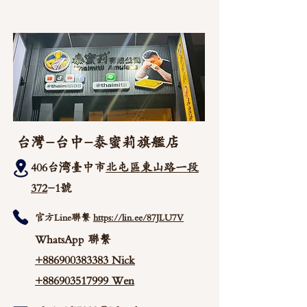
台灣-台中-泰蜜莉旗艦店
406台湾臺中市
北屯區東山路一段
372
-1號
官方Line聯繫
https://lin.ee/87JLU7V
WhatsApp 聯繫
+886900383383
Nick
+886903517999 Wen