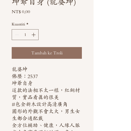
坤爺自身 (龍婆坤)
Harga
NT$ 0,00
Kuantiti
*
Tambah ke Troli
龍婆坤
佛歷：2537
坤爺自身
這款的法相不太一樣，紅銅材
質，實品看真的很美
#包全新木設計高清廣角
圓形的外觀不會太大，男生女
生都合適配戴
全方位輔助、健康，人緣人脈