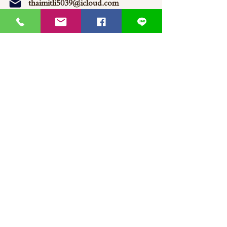
thaimitli5039@icloud.com
馬來西亞-新山-分行 泰蜜莉JP
30, Jalan Jaya Putra 7/1, Taman
JP Perdana, 81100 Johor Bahru,
Johor Darul Ta'zim