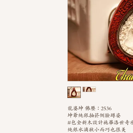
龍婆坤 佛歷：2536
坤爺純銀抽菸側臉蹲姿
#包全新木設計施華洛世奇
純銀水滴狀小而巧也很美