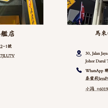
旗艦店
馬來
2
-1號
30, Jalan Ja
/87JLU7V
Johor Darul 
WhatsApp 
泰蜜莉JayaPu
小冯 +60192