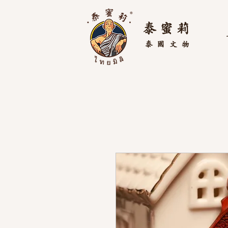
泰 蜜 莉
泰國
文物