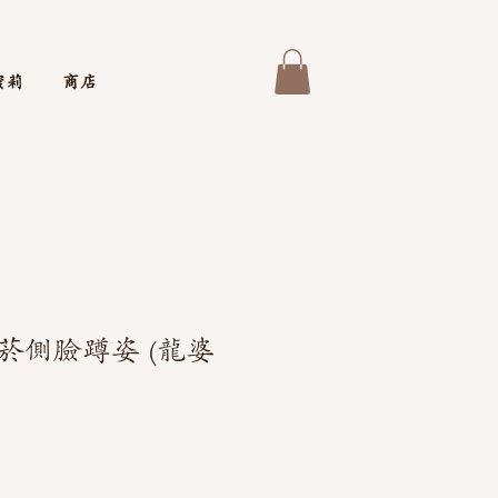
蜜莉
商店
菸側臉蹲姿 (龍婆