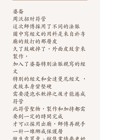
婆崙
周沃招財符管
這次師傅採用了不同的法脈
圖中寫經文的用料是來自於寺
廟的鼓打的那層皮
久了鼓破掉了，外面皮鼓拿來
製作，
加入了婆崙特別法脈親寫的經
文
特別的經文和金達曼尼經文 ，
皮鼓本身蠻堅硬
需要浸泡水軟掉之後才能捲成
符管
此符管聖物，製作和加持都需
要到一定的時間完成
才可以採用出廟，師傅再親手
一針一線綁成保護層
做生意買賣、銷售業績要更好