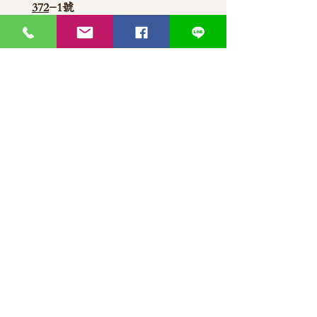
372
-1號
官方Line聯繫
https://lin.ee/87JLU7V
WhatsApp 聯繫
+886900383383
Nick
+886903517999 Wen
thaimitli5039@icloud.com