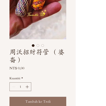
周沃招財符管 （婆
崙）
Harga
NT$ 0,00
Kuantiti
*
Tambah ke Troli