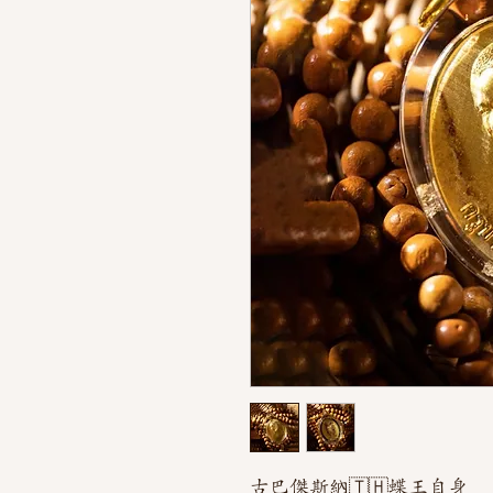
古巴傑斯納🇹🇭蝶王自身