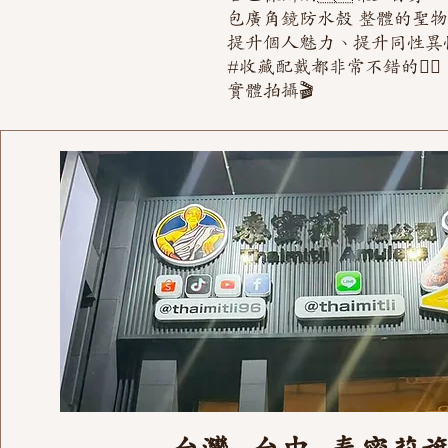
包廣角鏡防水殼 整體的聖
提升個人魅力、提升同性異
#收藏配戴都非常不錯的👍🏻
實體拍攝🎬