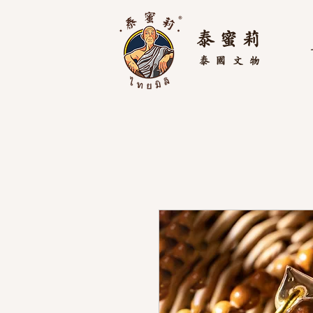
泰 蜜 莉
泰國
文物