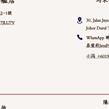
旗艦店
馬來
2
-1號
30, Jalan Ja
/87JLU7V
Johor Darul 
WhatsApp 
泰蜜莉JayaPu
小冯 +60192
隱
文物