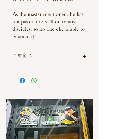
As the master mentioned, he has
not passed this skill on to any
disciples, so no one else is able to
engrave it
了解商品
如需直接截圖私訊官方line @thaimitli