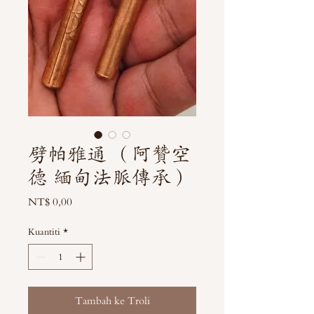
劈帕雅通 （阿贊空
德 緬甸法脈傳承）
Harga
NT$ 0,00
Kuantiti
*
Tambah ke Troli