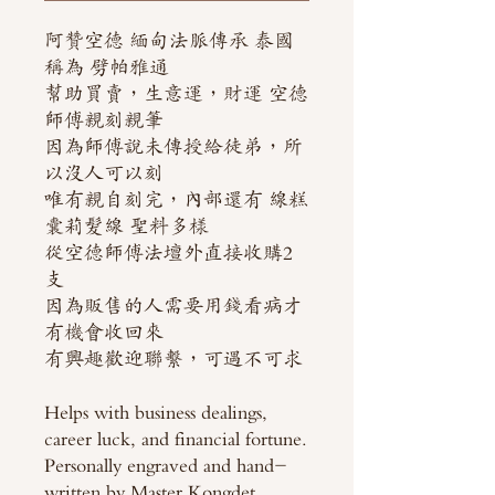
阿贊空德 緬甸法脈傳承 泰國
稱為 劈帕雅通
幫助買賣，生意運，財運 空德
師傅親刻親筆
因為師傅說未傳授給徒弟，所
以沒人可以刻
唯有親自刻完，內部還有 線糕
囊莉髮線 聖料多樣
從空德師傅法壇外直接收購2
支
因為販售的人需要用錢看病才
有機會收回來
有興趣歡迎聯繫，可遇不可求
Helps with business dealings,
career luck, and financial fortune.
Personally engraved and hand-
written by Master Kongdet.