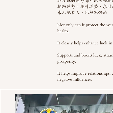
各方位的運勢都可以明顯輔
輔助運勢、提升運勢，求財
求人緣貴人、化解不好的
Not only can it protect the wea
health.
It clearly helps enhance luck in 
Supports and boosts luck, attrac
prosperity.
It helps improve relationships, 
negative influences.