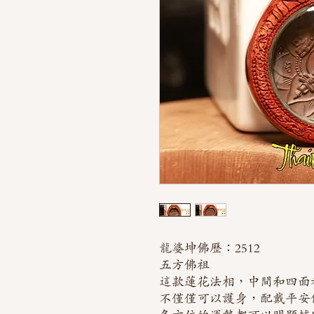
龍婆坤佛歷：2512
五方佛祖
這款蓮花法相，中間和四面
不僅僅可以護身，配戴平安