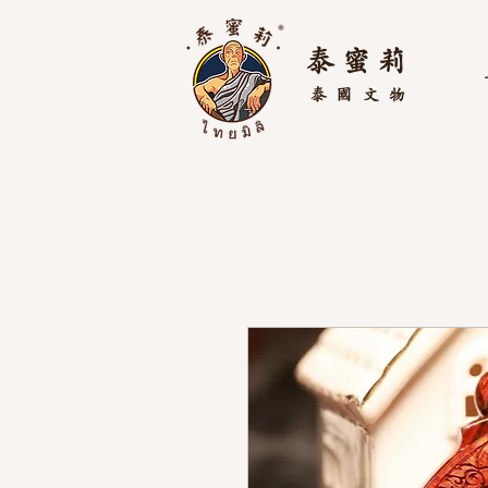
泰 蜜 莉
泰國
文物