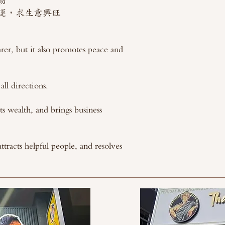
助
運，求生意興旺
rer, but it also promotes peace and
all directions.
ts wealth, and brings business
attracts helpful people, and resolves