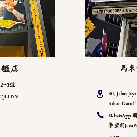
旗艦店
馬來
2
-1號
30, Jalan Ja
/87JLU7V
Johor Darul 
WhatsApp 
泰蜜莉JayaPu