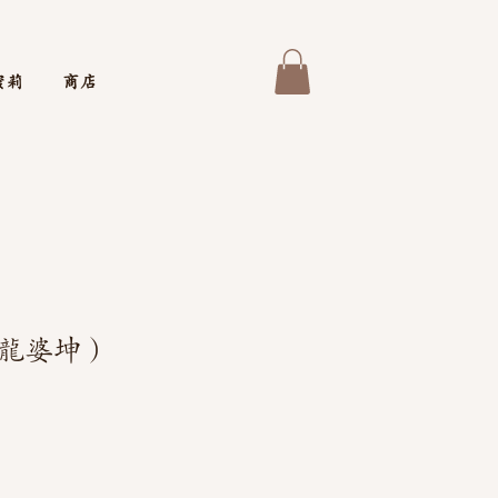
蜜莉
商店
龍婆坤）