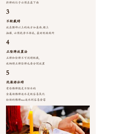
掛牌的位子必須在最下面
3
不配戴時
放在腰部以上的地方如桌面,櫃上
抽屜, 必須乾淨不雜亂, 最好別面廁所
4
正陰牌放置法
正牌和陰牌不可同時配戴,
收納時正牌陰牌也要分開放置
5
洗澡游泳時
有些佛牌殼是不防水的
金屬類佛牌進水是較容易氧化
粉類的佛牌ruo進水則容易發霉