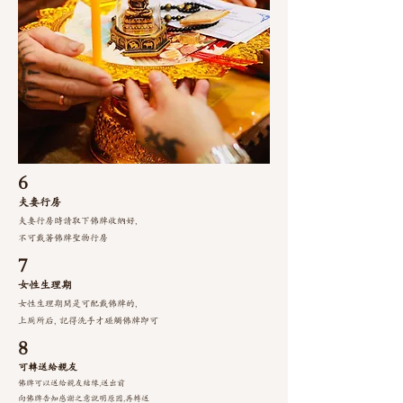
6
夫妻行房
夫妻行房時請取下佛牌收納好,
不可戴著佛牌聖物行房
7
女性生理期
女性生理期間是可配戴佛牌的,
上厠所后, 記得洗手才碰觸佛牌即可
8
可轉送給親友
佛牌可以送給親友結緣,送出前
向佛牌告知感謝
之意說明原因,再轉送