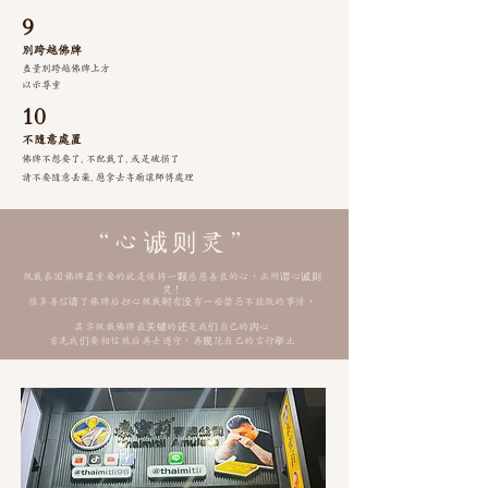
9
別跨越佛牌
盡量別跨越佛牌上方
以示尊重
10
不隨意處置
佛牌不想要了, 不配戴了, 或是破損了
請不要隨意丟棄, 應拿去寺廟讓師傅處理
“心诚则灵”
佩戴泰国佛牌最重要的就是保持一颗感恩善良的心，正所谓心诚则
灵！
很多善信请了佛牌后担心佩戴时有没有一些禁忌不能做的事情，
其实佩戴佛牌最关键的还是我们自己的内心
首先我们要相信然后再去遵守，再规范自己的言行举止