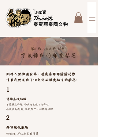
那些你不知道的, 關於...
"穿戴佛牌的那些禁忌"
剛踏入佛牌圈世界，還處在懵懵懂懂的你
這裏我們道出了10大你必須要知道的禁忌!
1
佛牌基礎知識
不應戴在腳踝, 臀或者其他不潔部位
應戴在高處,胸, 腰部,除了一些特殊佛牌
2
分等級佩戴法
佩戴時, 等級越高的佛牌,