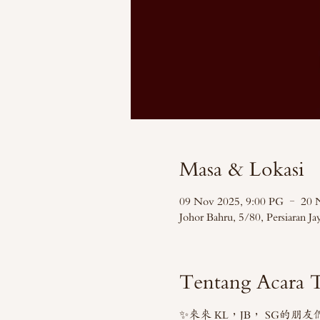
Masa & Lokasi
09 Nov 2025, 9:00 PG – 20 
Johor Bahru, 5/80, Persiaran 
Tentang Acara T
✨來來 KL，JB， SG的朋