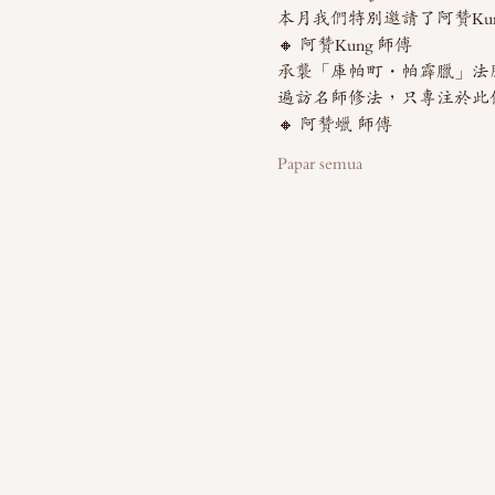
本月我們特別邀請了阿贊Kung
🔸 阿贊Kung 師傅
承襲「庫帕町・帕霹臘」法
遍訪名師修法，只專注於此
🔸 阿贊蠟 師傅
Papar semua