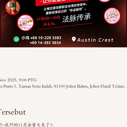
Nov 2025, 9:00 PTG
Jaya Putra 1, Taman Setia Indah, 81100 Johor Bahru, Johor Darul Ta'
ersebut
友們~我們的11月法會又來了✨