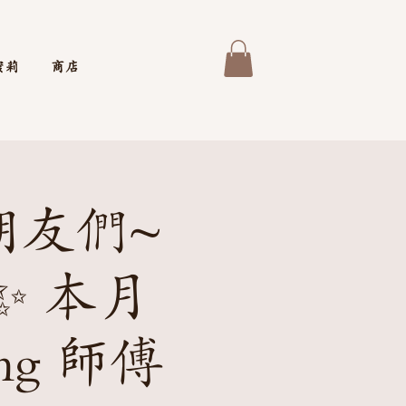
蜜莉
商店
朋友們~
✨ 本月
g 師傅