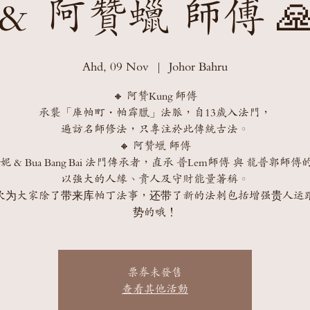
＆ 阿贊蠟 師傅 
Ahd, 09 Nov
  |  
Johor Bahru
🔸 阿贊Kung 師傅
承襲「庫帕町・帕霹臘」法脈，自13歲入法門，
遍訪名師修法，只專注於此傳統古法。
🔸 阿贊蠟 師傅
 & Bua Bang Bai 法門傳承者，直承 普Lem師傅 與 龍普郭師
以強大的人緣、貴人及守財能量著稱。
次为大家除了带来库帕丁法事，还带了新的法刺包括增强贵人运
势的哦！
票券未發售
查看其他活動