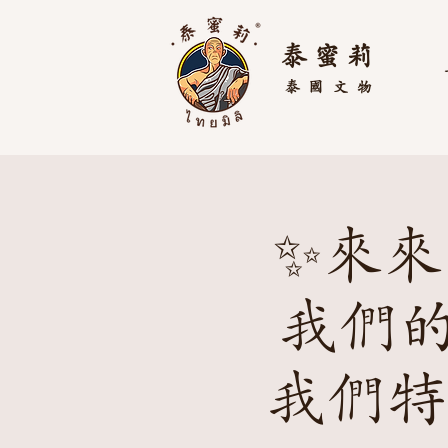
泰 蜜 莉
泰國
文物
✨來來
我們的
我們特