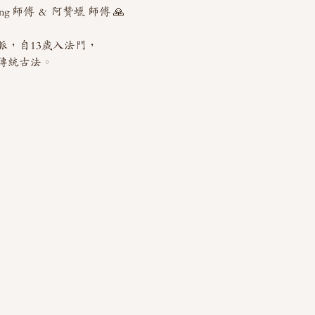
 師傅 ＆ 阿贊蠟 師傅 🙏
脈，自13歲入法門，
傳統古法。