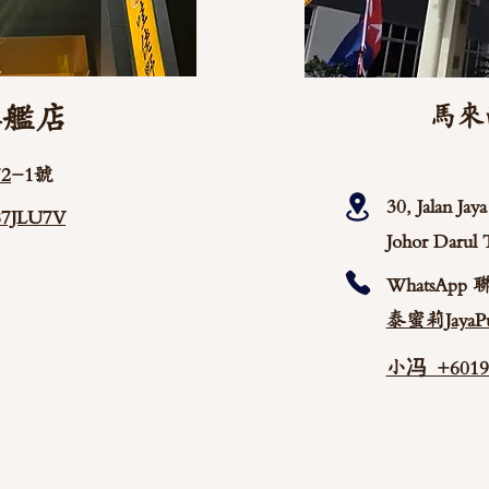
旗艦店
馬來
2
-1號
30, Jalan Ja
/87JLU7V
Johor Darul 
WhatsApp 
泰蜜莉JayaPu
小冯 +60192