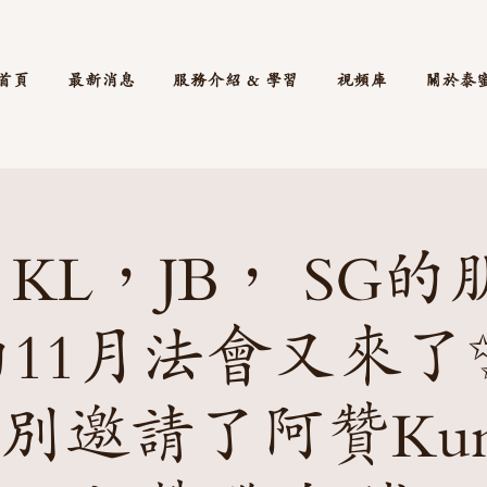
首頁
最新消息
服務介紹 & 學習
視頻庫
關於泰
 KL，JB， SG的
11月法會又來了
別邀請了阿贊Kun