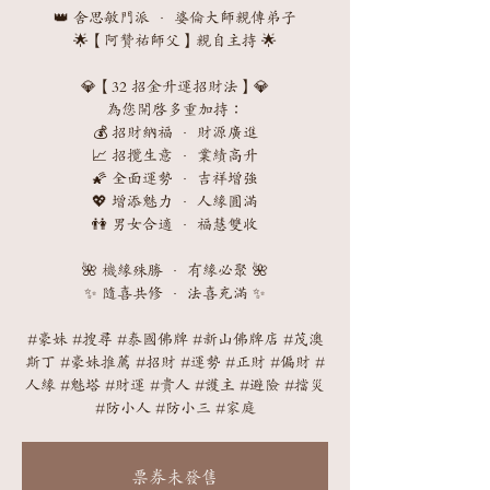
👑 舍思敏門派 · 婆倫大師親傳弟子
🌟【阿贊祐師父】親自主持 🌟
💎【32 招金升運招財法】💎
為您開啟多重加持：
💰 招財納福 · 財源廣進
📈 招攬生意 · 業績高升
🌠 全面運勢 · 吉祥增強
💖 增添魅力 · 人緣圓滿
👫 男女合適 · 福慧雙收
🌺 機緣殊勝 · 有緣必聚 🌺
✨ 隨喜共修 · 法喜充滿 ✨
#豪妹 #搜尋 #泰國佛牌 #新山佛牌店 #茂澳
斯丁 #豪妹推薦 #招財 #運勢 #正財 #偏財 #
人緣 #魅塔 #財運 #貴人 #護主 #避險 #擋災
#防小人 #防小三 #家庭
票券未發售