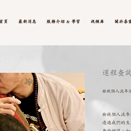
首頁
最新消息
服務介紹 & 學習
視頻庫
關於泰
運程查
檢視個人流年
檢視個人流年
透過我們的生
無論好壞，如