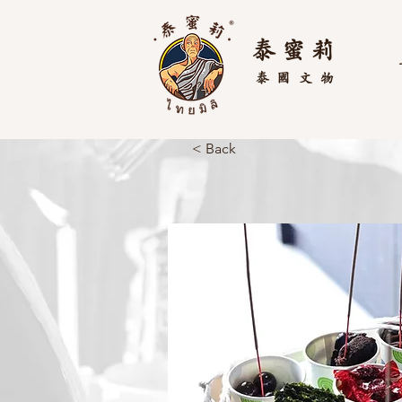
泰 蜜 莉
泰國
文物
< Back