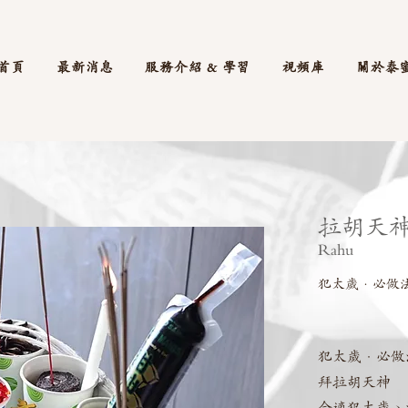
首頁
最新消息
服務介紹 & 學習
視頻庫
關於泰
拉胡天
Rahu
犯太歲·必做
犯太歲·必做
拜拉胡天神
合適犯太歲、