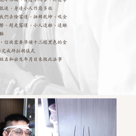
低迷、身邊小人作惡多端
我們去除霉運、扭轉乾坤、吸金
勢、趕走霉運、小人遠離、遠離
難
，信徒需要準備十二樣黑色的食
拜完成拜拉胡儀式
姓名和出生年月日來做此法事