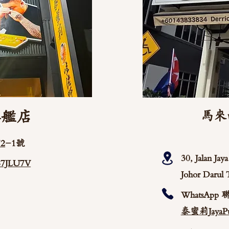
旗艦店
馬來
2
-1號
30, Jalan Ja
/87JLU7V
Johor Darul 
WhatsApp 
泰蜜莉JayaPu