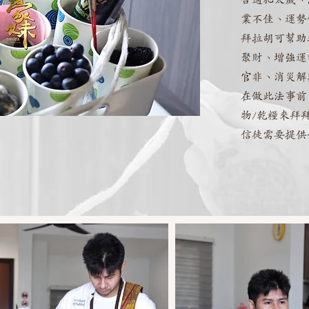
業不佳、運勢
拜拉胡可幫助
聚財、增強運
官非、消災解
在做此法事前
物/乾糧來拜
信徒需要提供