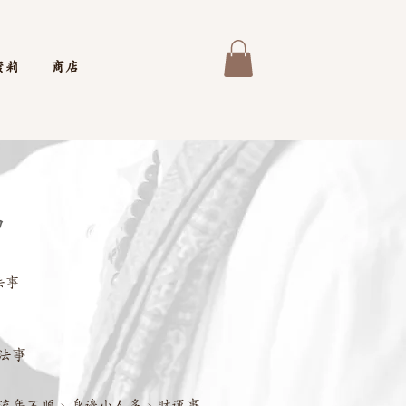
蜜莉
商店
神
法事
法事
流年不順、身邊小人多、財運事