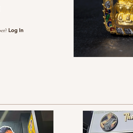
交
Log In
ber?