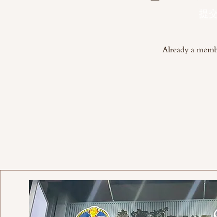
提
Already a mem