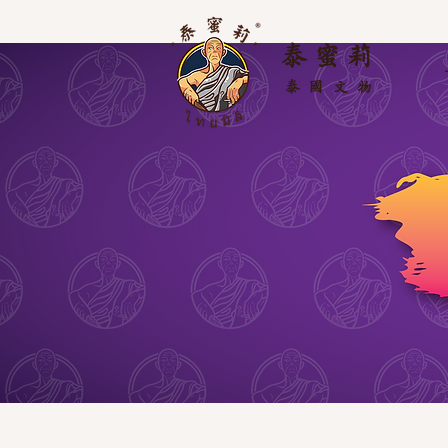
泰 蜜 莉
泰國
文物