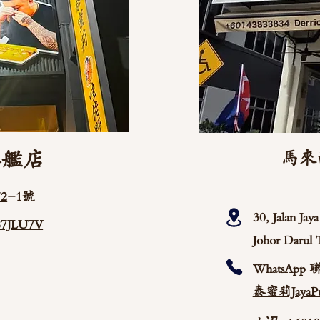
旗艦店
馬來
2
-1號
30, Jalan Ja
/87JLU7V
Johor Darul 
WhatsApp 
泰蜜莉JayaPu