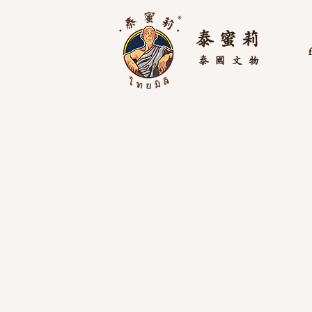
泰 蜜 莉
泰國
文物