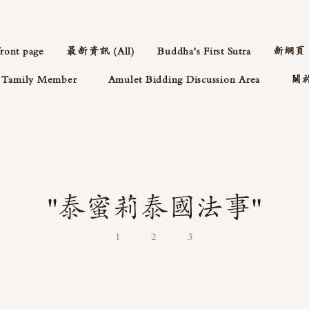
front page
最新資訊 (All)
Buddha's First Sutra
新網頁
Tamily Member
Amulet Bidding Discussion Area
關
"泰蜜莉泰國法事"
1
2
3