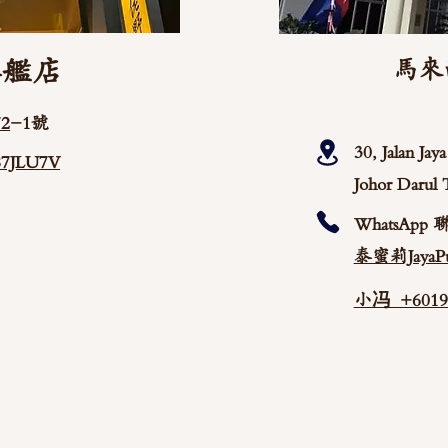
旗艦店
馬來
2
-1號
30, Jalan Ja
/87JLU7V
Johor Darul 
WhatsApp 
泰蜜莉JayaPu
小冯 +60192