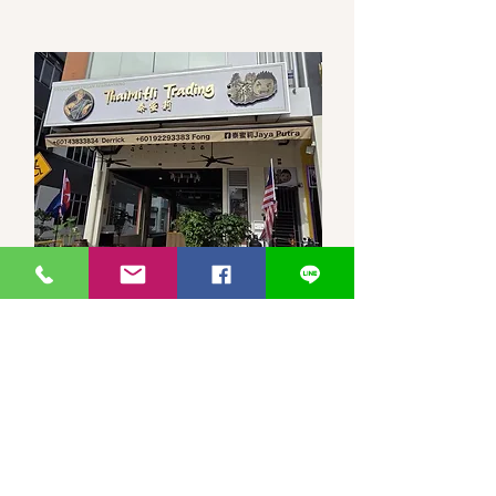
馬來西亞-新山-分行 泰蜜莉JP
30, Jalan Jaya Putra 7/1, Taman
JP Perdana, 81100 Johor Bahru,
Johor Darul Ta'zim
WhatsApp 聯繫
泰蜜莉JayaPutra +60143833834