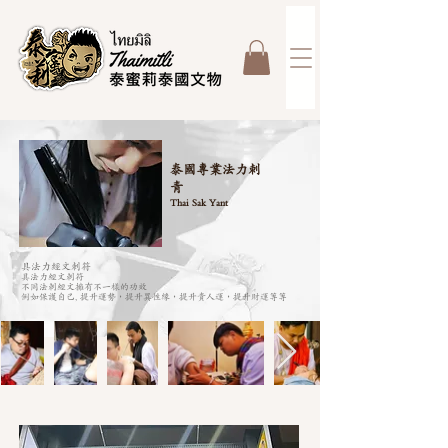
泰國專業法力刺
青
Thai Sak Yant
具法力經文刺符
具法力經文刺符
不同法刺經文擁有不一樣的功效
例如保護自己, 提升運勢，提升異性緣，提升貴人運，提升財運等等