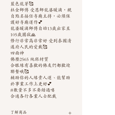
藍色龍芽🥰
杜金師傅 受恩師龍婆暖滴，親
自點名接任寺廟主持，必須保
護好寺廟運作💕
龍婆暖滴師傅自幼13歲出家至
105歲圓寂🙏
修行非常高非常好 受到泰國清
邁府人民的愛戴🥰
四面神
佛歷2565 純銀材質
合眼緣有喜歡的佛友們都歡迎
聯繫哦🥰
輔助你的人緣貴人運、能幫助
於事業工作上更好💕
#數量不多不要錯過嘍
合適各行各業人士配戴
了解商品