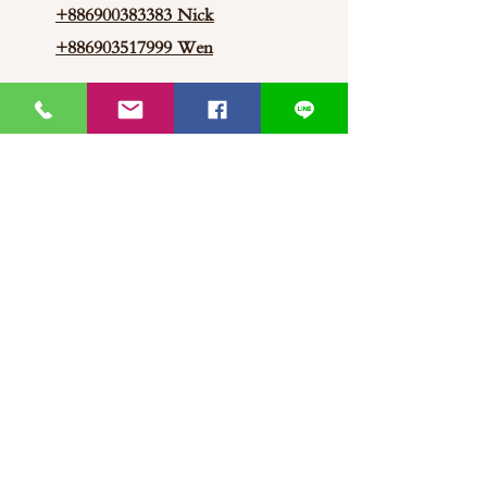
+886900383383
Nick
+886903517999 Wen
thaimitli5039@icloud.com
馬來西亞-新山-分行 泰蜜莉JP