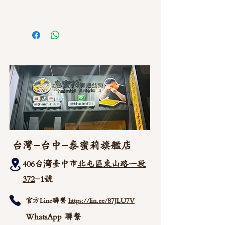
如需直接截圖私訊官方line @thaimitli
台灣-台中-泰蜜莉旗艦店
406台湾臺中市
北屯區東山路一段
372
-1號
官方Line聯繫
https://lin.ee/87JLU7V
WhatsApp 聯繫