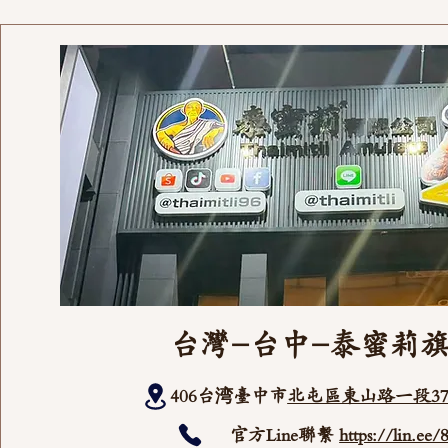
台灣-台中-泰蜜莉
406台湾臺中市
北屯區東山路一段37
官方Line聯繫
https://lin.ee