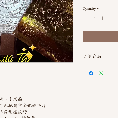
Quantity
*
了解商品
如需直接截圖私訊官方line
）
室、小店面
可以把圖中金銀銅符片
三角形擺設好