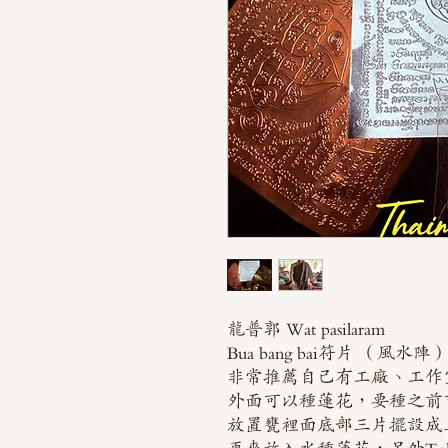
龍普郭 Wat pasilaram
Bua bang bai符片 （風水陣
非常推薦自己有工廠、工作
外面可以種蓮花，要種之前
放置甕裡面底部三片擺設成