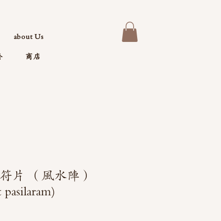
about Us
於
商店
 bai符片 （風水陣）
asilaram)