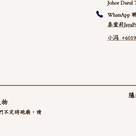
Johor Darul 
WhatsApp 
泰蜜莉JayaPu
小冯 +60192
隱
文物
們不定時跑廟，請