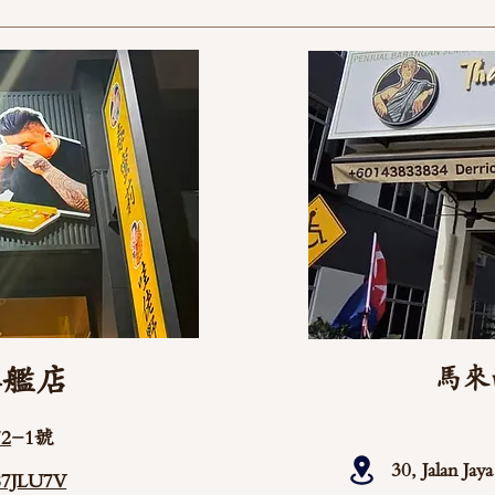
旗艦店
馬來
2
-1號
30, Jalan Ja
/87JLU7V