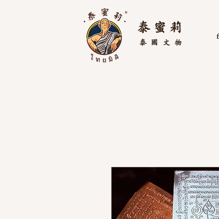
泰 蜜 莉
泰國
文物