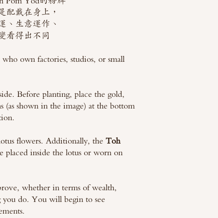
Pom Yod的粉牌
是配戴在身上，
運、生意運作、
變看得出不同
ho own factories, studios, or small
side. Before planting, place the gold,
ns (as shown in the image) at the bottom
tion.
otus flowers. Additionally, the
Toh
placed inside the lotus or worn on
prove, whether in terms of wealth,
g you do. You will begin to see
ements.