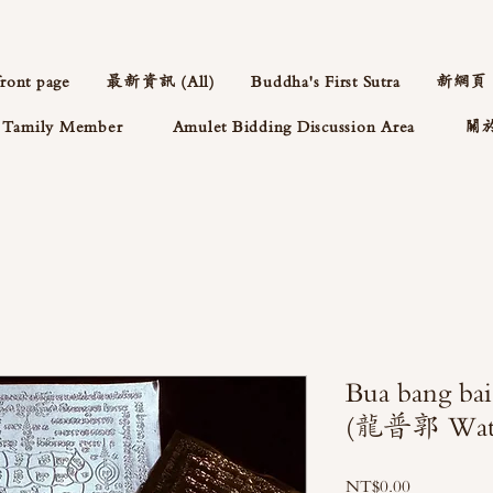
front page
最新資訊 (All)
Buddha's First Sutra
新網頁
Tamily Member
Amulet Bidding Discussion Area
關
Bua bang
(龍普郭 Wat p
Price
NT$0.00