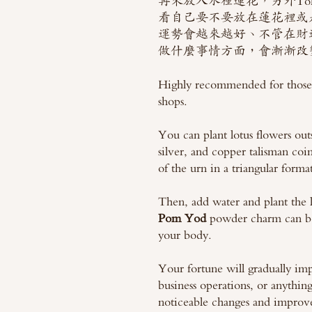
再來放入水種蓮花，另外Toh 
看自己要不要放在蓮花裡或
運勢會越來越好、不管在財
做什麼事情方面，會漸漸改
Highly recommended for those w
shops.
You can plant lotus flowers out
silver, and copper talisman coi
of the urn in a triangular forma
Then, add water and plant the l
Pom Yod
powder charm can be 
your body.
Your fortune will gradually im
business operations, or anythin
noticeable changes and improv