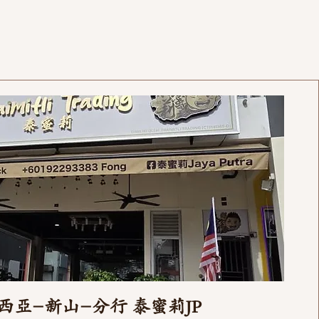
西亞-新山-分行 泰蜜莉JP