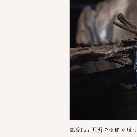
龍普Pun 🇹🇭 必達佛 承暖材