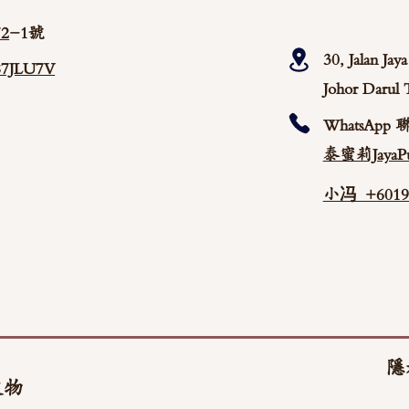
2
-1號
30, Jalan Ja
/87JLU7V
Johor Darul 
WhatsApp 
泰蜜莉JayaPu
小冯 +60192
隱
文物