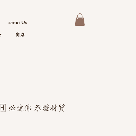
about Us
於
商店
🇭 必達佛 承暖材質