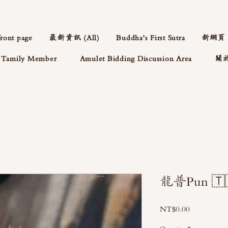
front page
最新資訊 (All)
Buddha's First Sutra
新網頁
Tamily Member
Amulet Bidding Discussion Area
關
龍普Pun 
Price
NT$0.00