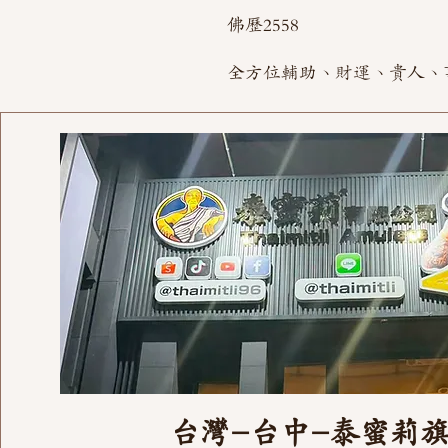
佛歷2558
全方位輔助、財運、貴人、
台灣-台中-泰蜜莉