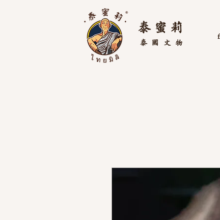
泰 蜜 莉
泰國
文物