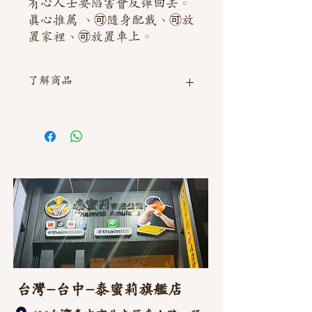
有心人士要陷害會反彈回去。
真心推薦 、🉑隨身配戴、🉑放
置家裡、🉑放置車上。
了解商品
如需直接截圖私訊官方line @thaimitli
台灣-台中-泰蜜莉旗艦店