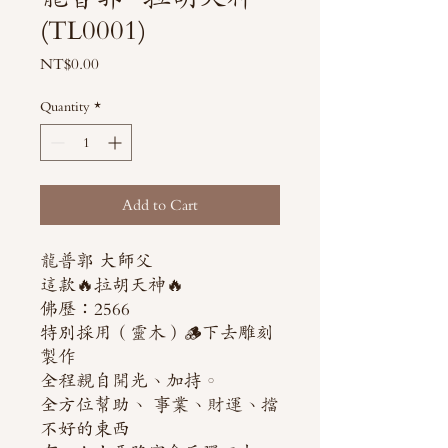
(TL0001)
Price
NT$0.00
Quantity
*
Add to Cart
龍普郭 大師父
這款🔥拉胡天神🔥
佛歷：2566
特別採用（靈木）🪵下去雕刻
製作
全程親自開光、加持。
全方位幫助、 事業、財運、擋
不好的東西