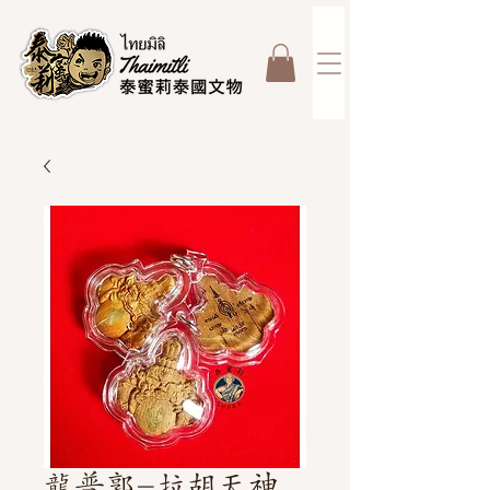
龍普郭-拉胡天神