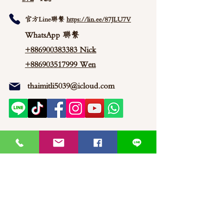
官方Line聯繫
https://lin.ee/87JLU7V
WhatsApp 聯繫
+886900383383
Nick
+886903517999 Wen
thaimitli5039@icloud.com