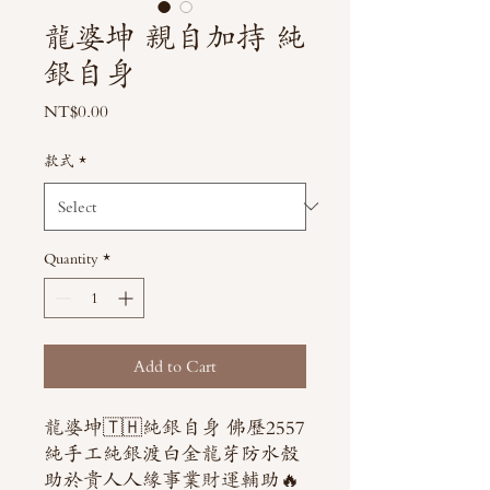
龍婆坤 親自加持 純
銀自身
Price
NT$0.00
款式
*
Quantity
*
Add to Cart
龍婆坤🇹🇭純銀自身 佛歷2557
純手工純銀渡白金龍芽防水殼
助於貴人人緣事業財運輔助🔥