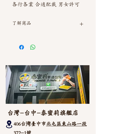
各行各業 合適配戴 男女許可
了解商品
如需直接截圖私訊官方line @thaimitli
台灣-台中-泰蜜莉旗艦店
406台湾臺中市
北屯區東山路一段
372
-1號