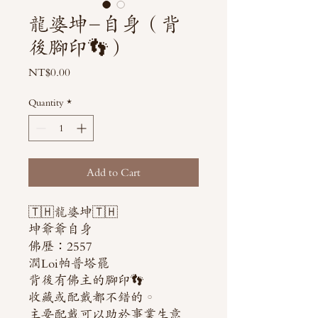
龍婆坤-自身（背
後腳印👣）
Price
NT$0.00
Quantity
*
Add to Cart
🇹🇭龍婆坤🇹🇭
坤爺爺自身
佛歷：2557
潤Loi帕普塔罷
背後有佛主的腳印👣
收藏或配戴都不錯的。
主要配戴可以助於事業生意