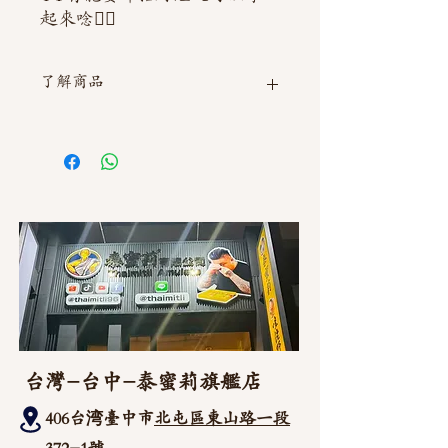
起來唸👍🏻
了解商品
如需直接截圖私訊官方line @thaimitli
台灣-台中-泰蜜莉旗艦店
406台湾臺中市
北屯區東山路一段