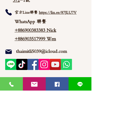
372
-1號
官方Line聯繫
https://lin.ee/87JLU7V
WhatsApp 聯繫
+886900383383
Nick
+886903517999 Wen
thaimitli5039@icloud.com