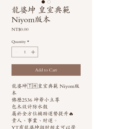
龍婆坤 皇室典範
Niyom版本
Price
NT$0.00
Quantity
*
Add to Cart
龍婆坤🇹🇭皇室典範 Niyom版
本
佛歷2536 坤爺小立尊
包木設計防水殼
屬於全方位輔助運勢提升🔥
貴人、事業、財運。
YT有龍婆坤招財經文可以學