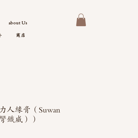
about Us
於
商店
人緣膏（Suwan
（蘇彎鐵威））