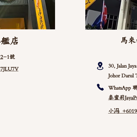
旗艦店
馬來
2
-1號
30, Jalan Ja
/87JLU7V
Johor Darul 
WhatsApp 
泰蜜莉JayaPu
小冯 +60192