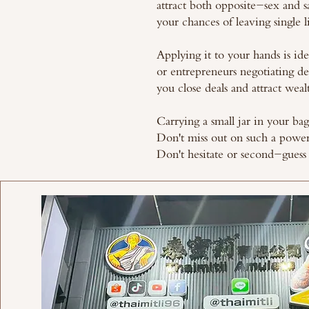
attract both opposite-sex and 
your chances of leaving single l
Applying it to your hands is idea
or entrepreneurs negotiating dea
you close deals and attract weal
Carrying a small jar in your bag
Don't miss out on such a power
Don't hesitate or second-guess 