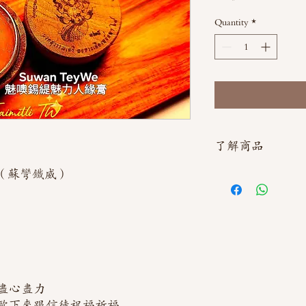
Quantity
*
了解商品
e （蘇彎鐵威）
如需直接截圖私訊官方line
盡心盡力
歐下來跟信徒祝福祈福