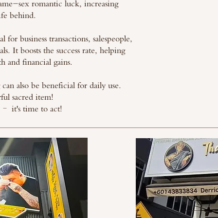
same-sex romantic luck, increasing
ife behind.
l for business transactions, salespeople,
ls. It boosts the success rate, helping
th and financial gains.
 can also be beneficial for daily use.
ful sacred item!
– it's time to act!