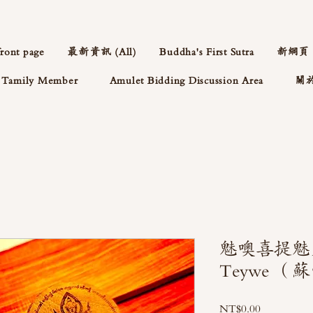
front page
最新資訊 (All)
Buddha's First Sutra
新網頁
Tamily Member
Amulet Bidding Discussion Area
關
魅噢喜提魅力
Teywe 
Price
NT$0.00