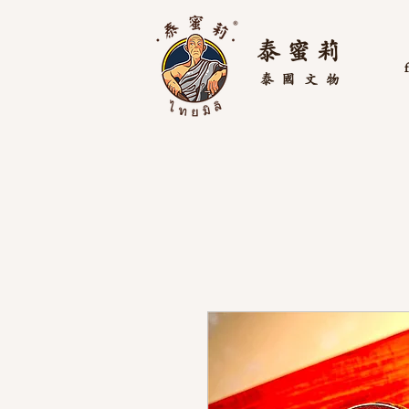
泰 蜜 莉
泰國
文物