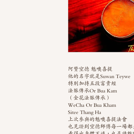
阿贊空德 魅噢喜提
他的名字就是Suwan Teyw
特別加持五段富貴經
法脈傳承Or Bua Kam
（金花法脈傳承）
WeCha Or Bua Kham
Sitee Thang Ha
上次參與的魅噢喜提法會
也見證到空德師傅每一場都
看得出身體不適，也是請魅