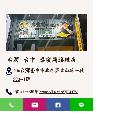
台灣-台中-泰蜜莉旗艦店
406台湾臺中市
北屯區東山路一段
372
-1號
官方Line聯繫
https://lin.ee/87JLU7V
WhatsApp 聯繫
+886900383383
Nick
+886903517999 Wen