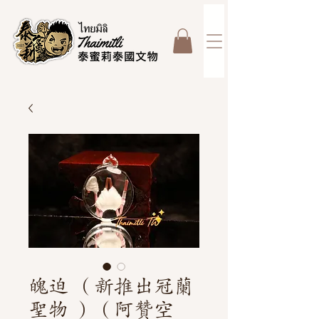
魄迫 （新推出冠蘭
聖物 ）（阿贊空