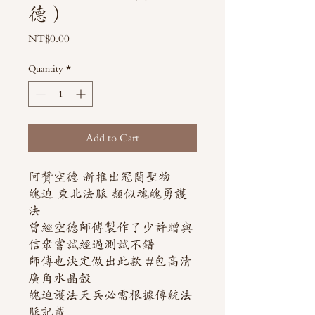
德）
Price
NT$0.00
Quantity
*
Add to Cart
阿贊空德 新推出冠蘭聖物
魄迫 東北法脈 類似魂魄勇護
法
曾經空德師傅製作了少許贈與
信眾嘗試經過測試不錯
師傅也決定做出此款 #包高清
廣角水晶殼
魄迫護法天兵必需根據傳統法
脈記載