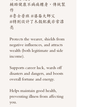
輔助健康不病痛纏身，傳統製
作
#魯士普班 #婆崙大師父
#特別設計了木殼配戴非常漂
亮
Protects the wearer, shields from
negative influences, and attracts
wealth (both legitimate and side
income).
Supports career luck, wards off
disasters and dangers, and boosts
overall fortune and energy.
Helps maintain good health,
preventing illness from affecting
you.