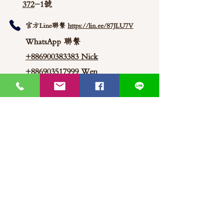
372
-1號
官方Line聯繫
https://lin.ee/87JLU7V
WhatsApp 聯繫
+886900383383
Nick
+886903517999 Wen
thaimitli5039@icloud.com