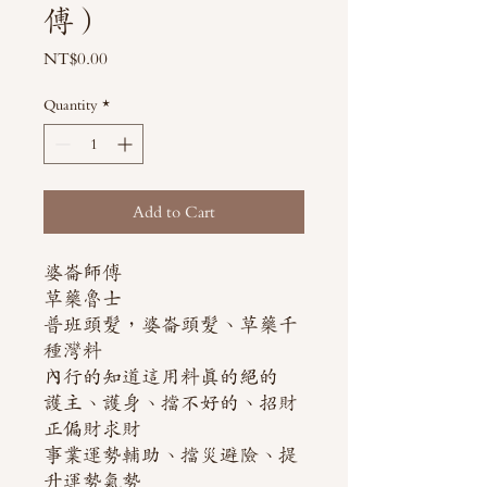
傅）
Price
NT$0.00
Quantity
*
Add to Cart
婆崙師傅
草藥魯士
普班頭髮，婆崙頭髮、草藥千
種灣料
內行的知道這用料真的絕的
護主、護身、擋不好的、招財
正偏財求財
事業運勢輔助、擋災避險、提
升運勢氣勢