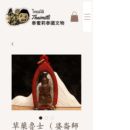
草藥魯士 （婆崙師