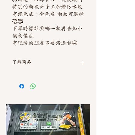
特別的新設計手工加鑽防水殼
有銀色底、金色底 兩款可選擇
🥰🥰
下單時標註要哪一款再告知小
編或備註
有眼緣的朋友不要錯過啦🤩
了解商品
如需直接截圖私訊官方line @thaimitli