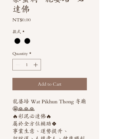
達佛
Price
NT$0.00
款式
*
Quantity
*
Add to Cart
龍婆培 Wat Pikhun Thong 寺廟
🤩🙏🙏🙏
🔥彩泥必達佛🔥
屬於全方位輔助🍀
事業生意、運勢提升、
招財運、人緣貴人、健康順利