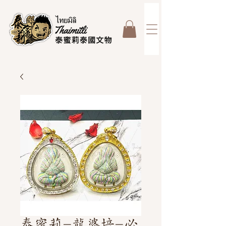
泰蜜莉-龍婆培-必