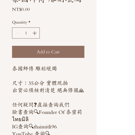
Price
NT$0.00
Quantity
*
Add to Cart
泰國師傅 雕刻蠟燭
尺寸：35公分 實體現拍
出貨必須核對清楚 絕無修圖🙏
任何疑問❓直接查詢我們
臉書查詢🔍Founder Of 泰蜜莉
ไทยมิลิ
IG查詢🔍thaimitli96
YouTube 查詢🔍