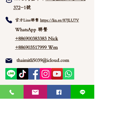
372
-1號
官方Line聯繫
https://lin.ee/87JLU7V
WhatsApp 聯繫
+886900383383
Nick
+886903517999 Wen
thaimitli5039@icloud.com