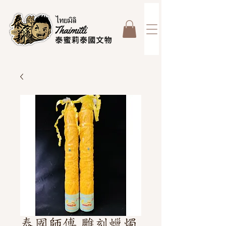
泰國師傅 雕刻蠟燭