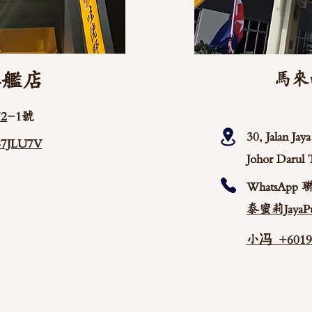
旗艦店
馬來
2
-1號
30, Jalan Ja
/87JLU7V
Johor Darul 
WhatsApp 
泰蜜莉JayaPu
小冯 +60192