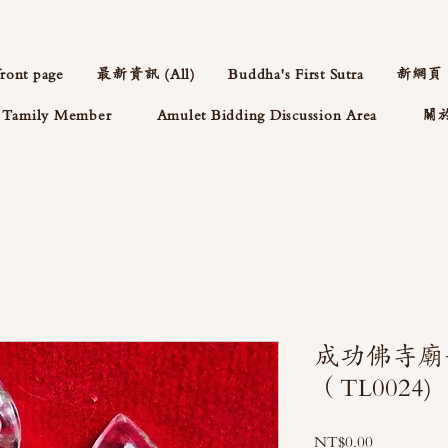
front page
最新資訊 (All)
Buddha's First Sutra
新網頁
Tamily Member
Amulet Bidding Discussion Area
關
成功佛寺廟
（TL0024)
Price
NT$0.00