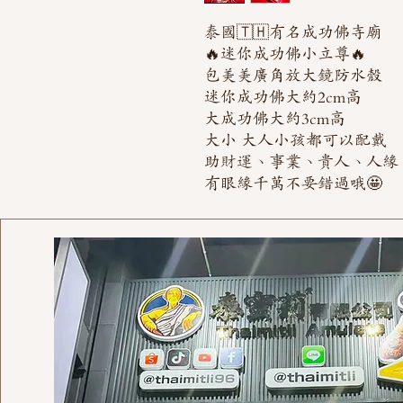
泰國🇹🇭有名成功佛寺廟
🔥迷你成功佛小立尊🔥
包美美廣角放大鏡防水殼
迷你成功佛大約2cm高
大成功佛大約3cm高
大小 大人小孩都可以配戴
助財運、事業、貴人、人緣
有眼緣千萬不要錯過哦🤩