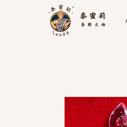
泰 蜜 莉
泰國
文物