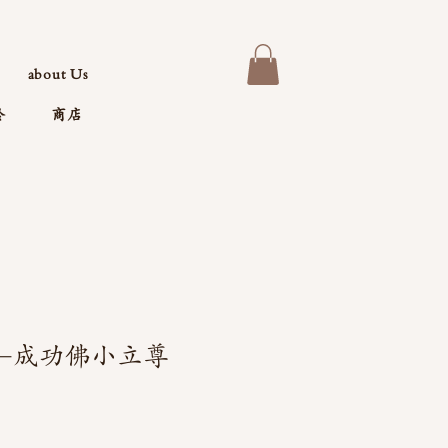
about Us
於
商店
-成功佛小立尊