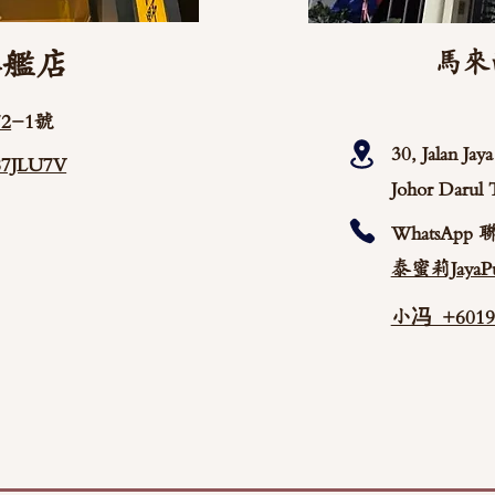
旗艦店
馬來
2
-1號
30, Jalan Ja
/87JLU7V
Johor Darul 
WhatsApp 
泰蜜莉JayaPu
小冯 +60192