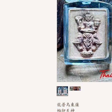
龍普烏東薩
帕印天神