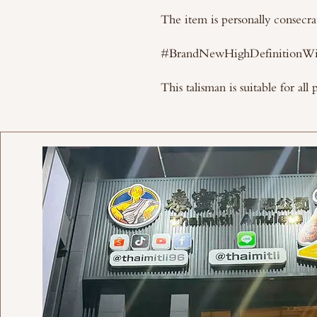
The item is personally consecra
#BrandNewHighDefinitionWi
This talisman is suitable for all 