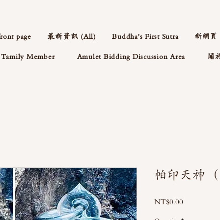
front page
最新資訊 (All)
Buddha's First Sutra
新網頁
Tamily Member
Amulet Bidding Discussion Area
關
帕印天神 
Price
NT$0.00