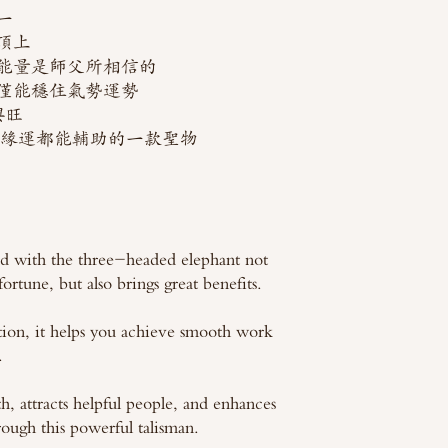
一
頂上
能量是師父所相信的
僅能穩住氣勢運勢
興旺
人緣運都能輔助的一款聖物
d with the three-headed elephant not
fortune, but also brings great benefits.
ion, it helps you achieve smooth work
.
h, attracts helpful people, and enhances
ough this powerful talisman.