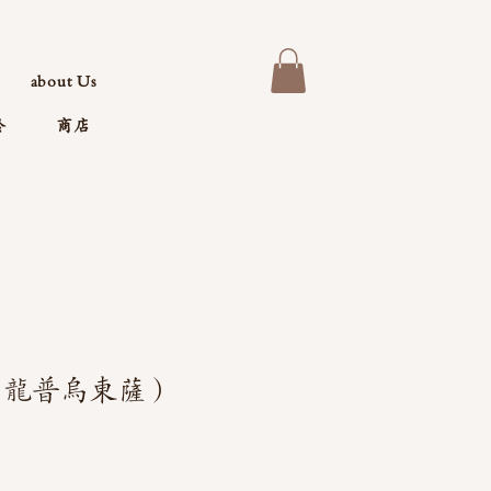
about Us
於
商店
（龍普烏東薩）