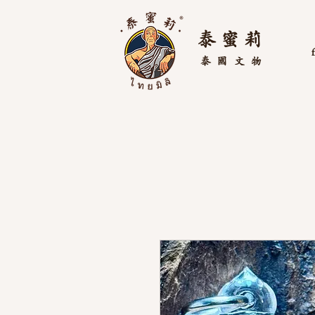
泰 蜜 莉
泰國
文物