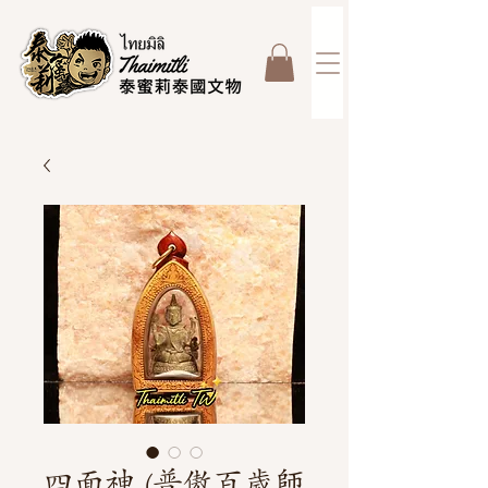
四面神 (普傲百歲師