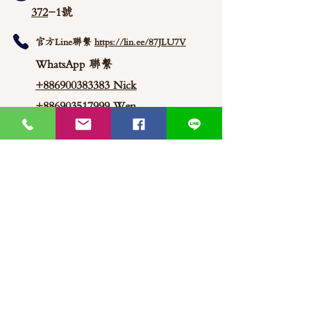
372
-1號
官方Line聯繫
https://lin.ee/87JLU7V
WhatsApp 聯繫
+886900383383
Nick
+886903517999 Wen
thaimitli5039@icloud.com