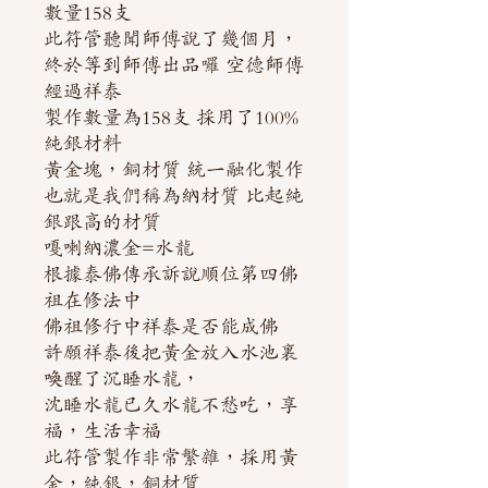
數量158支
此符管聽聞師傅說了幾個月，
終於等到師傅出品囉 空德師傅
經過祥泰
製作數量為158支 採用了100%
純銀材料
黃金塊，銅材質 統一融化製作
也就是我們稱為納材質 比起純
銀跟高的材質
嘎喇納濃金=水龍
根據泰佛傳承訴說順位第四佛
祖在修法中
佛祖修行中祥泰是否能成佛
許願祥泰後把黃金放入水池裏
喚醒了沉睡水龍，
沈睡水龍已久水龍不愁吃，享
福，生活幸福
此符管製作非常繁雜，採用黃
金，純銀，銅材質