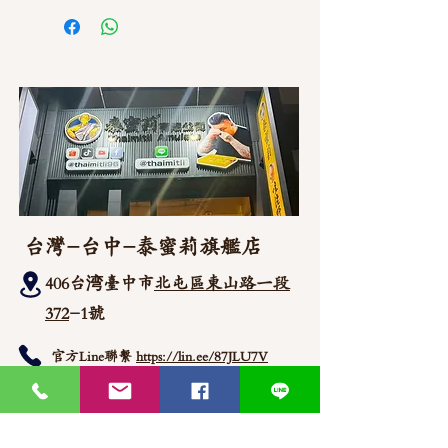
台灣-台中-泰蜜莉旗艦店
406台湾臺中市
北屯區東山路一段
372
-1號
官方Line聯繫
https://lin.ee/87JLU7V
WhatsApp 聯繫
+886900383383
Nick