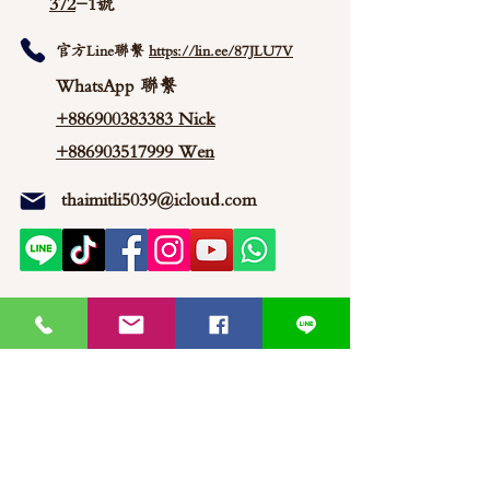
372
-1號
官方Line聯繫
https://lin.ee/87JLU7V
WhatsApp 聯繫
+886900383383
Nick
+886903517999 Wen
thaimitli5039@icloud.com