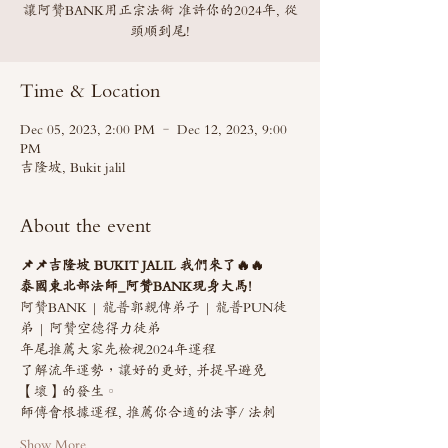
讓阿贊BANK用正宗法術 准許你的2024年, 從
頭順到尾!
Time & Location
Dec 05, 2023, 2:00 PM – Dec 12, 2023, 9:00
PM
吉隆坡, Bukit jalil
About the event
📌📌吉隆坡 BUKIT JALIL 我們來了🔥🔥
泰國東北部法師_阿贊BANK現身大馬!
阿贊BANK | 龍普郭親傳弟子 | 龍普PUN徒
弟 | 阿贊空德得力徒弟
年尾推薦大家先檢視2024年運程
了解流年運勢，讓好的更好, 并提早避免
【壞】的發生。
師傅會根據運程, 推薦你合適的法事/ 法刺
Show More