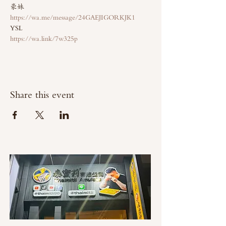
豪妹
https://wa.me/message/24GAEJIGORKJK1
YSL 
https://wa.link/7w325p
Share this event