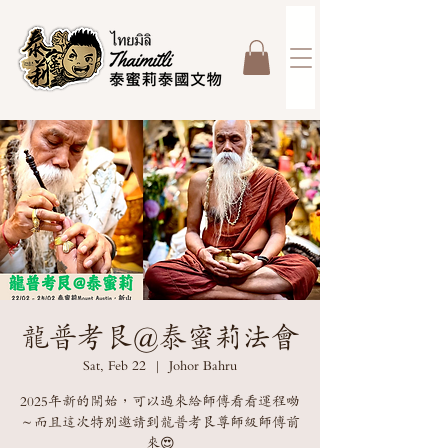
龍普考艮@泰蜜莉法會
Sat, Feb 22
  |  
Johor Bahru
2025年新的開始，可以過來給師傅看看運程呦
～而且這次特別邀請到龍普考艮尊師級師傅前
來😍