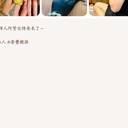
傳人阿贊宋特要來了～
承人
#普豐親孫