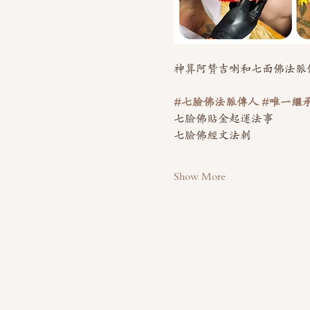
神算阿贊吉喇和七面佛法脈
#七臉佛法脈傳人
#唯一繼
七臉佛貼金起運法事
七臉佛經文法刺
Show More