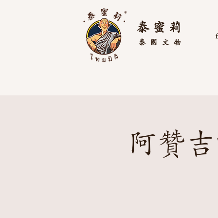
泰 蜜 莉
泰國
文物
阿贊吉