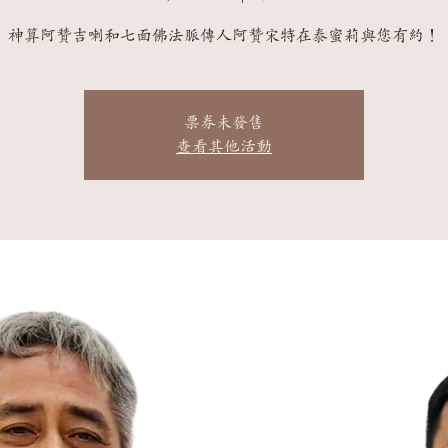
神算阿贊吉喇和七面佛法脈傳人阿贊宋特在泰蜜莉與您有約！
票券未發售
查看其他活動