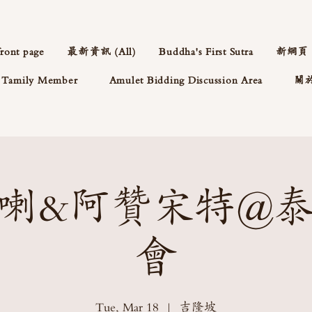
front page
最新資訊 (All)
Buddha's First Sutra
新網頁
Tamily Member
Amulet Bidding Discussion Area
關
喇&阿贊宋特@
會
Tue, Mar 18
  |  
吉隆坡