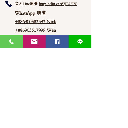
官方Line聯繫
https://lin.ee/87JLU7V
WhatsApp 聯繫
+886900383383
Nick
+886903517999 Wen
thaimitli5039@icloud.com