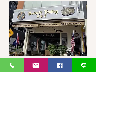
馬來西亞-新山-分行 泰蜜莉JP
30, Jalan Jaya Putra 7/1, Taman
JP Perdana, 81100 Johor Bahru,
Johor Darul Ta'zim
WhatsApp 聯繫
泰蜜莉JayaPutra +60143833834
小冯 +60192293383